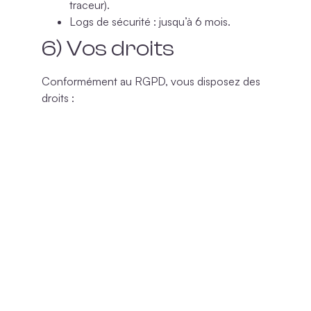
traceur).
Logs de sécurité
: jusqu’à 6 mois.
6) Vos droits
Conformément au RGPD, vous disposez des
droits :
Accès
,
rectification
,
effacement
,
limitation
,
opposition
,
portabilité
.
Retrait du consentement
à tout moment
(sans effet rétroactif).
Directives post-mortem
(sort des
données après décès).
Pour exercer vos droits :
coucouc@laboitechaude.fr ou
13 quai de
Strasbourg 25000 Besançon
, en joignant un
justificatif d’identité si nécessaire.
Vous pouvez aussi saisir l’autorité de contrôle :
CNIL
(cnil.fr).