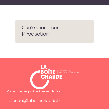
Café Gourmand
Production
Contenu généré par intelligence collective
coucou@laboitechaude.fr