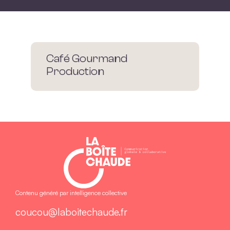
Café Gourmand
Production
Contenu généré par intelligence collective
coucou@laboitechaude.fr