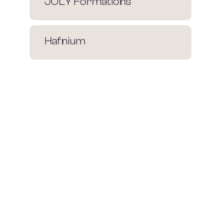
JOLY Formations
Hafnium
Contenu généré par intelligence collective
coucou@laboitechaude.fr
MENTIONS LÉGALES
CONTACT
POLITIQUE DE CONFIDENTIALITÉ