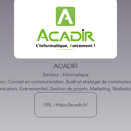
ACADIR
Secteur :
Informatique
rs :
Conseil en communication
,
Audit et stratégie de communic
ication
,
Événementiel
,
Gestion de projets
,
Marketing
,
Réalisati
URL :
https://acadir.fr/