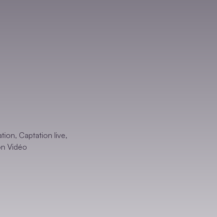
ation
,
Captation live
,
on Vidéo