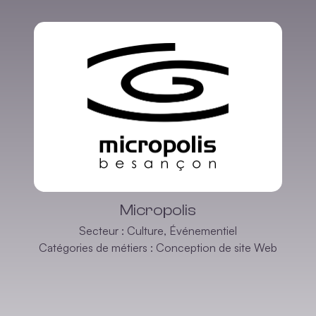
Micropolis
Secteur :
Culture
,
Événementiel
Catégories de métiers :
Conception de site Web