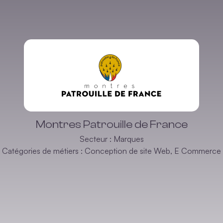
Montres Patrouille de France
Secteur :
Marques
Catégories de métiers :
Conception de site Web
,
E Commerce